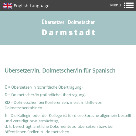
Menü
English Language
Übersetzer/in, Dolmetscher/in für Spanisch
Ü
= Übersetzer/in (schriftliche Übertragung)
D
= Dolmetscher/in (mündliche Übertragung)
KD
= Dolmetschen bei Konferenzen, meist mithilfe von
Dolmetscherkabinen.
§
= Die Kollegin oder der Kollege ist für diese Sprache allgemein bestellt
und vereidigt bzw. ermächtigt,
d. h. berechtigt, amtliche Dokumente zu übersetzen bzw. bei
öffentlichen Stellen zu dolmetschen.